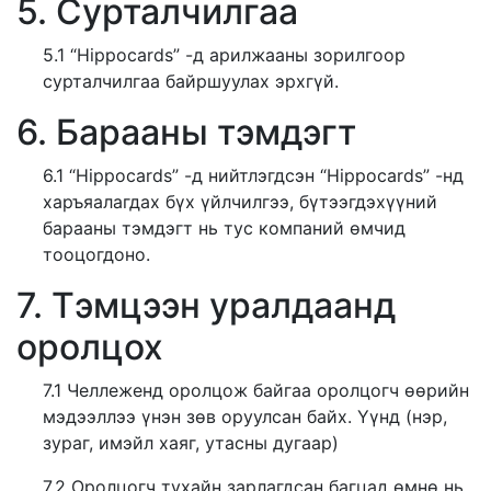
5. Сурталчилгаа
5.1 “Hippocards” -д арилжааны зорилгоор
сурталчилгаа байршуулах эрхгүй.
6. Барааны тэмдэгт
6.1 “Hippocards” -д нийтлэгдсэн “Hippocards” -нд
харъяалагдах бүх үйлчилгээ, бүтээгдэхүүний
барааны тэмдэгт нь тус компаний өмчид
тооцогдоно.
7. Тэмцээн уралдаанд
оролцох
7.1 Челлеженд оролцож байгаа оролцогч өөрийн
мэдээллээ үнэн зөв оруулсан байх. Үүнд (нэр,
зураг, имэйл хаяг, утасны дугаар)
7.2 Оролцогч тухайн зарлагдсан багцад өмнө нь