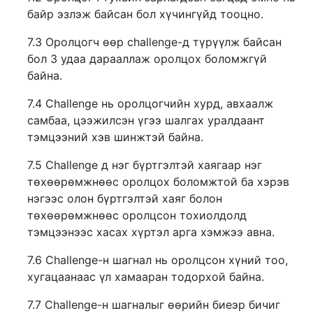
байр эзлэж байсан бол хүчингүйд тооцно.
7.3 Оролцогч өөр challenge-д түрүүлж байсан
бол 3 удаа дарааллаж оролцох боломжгүй
байна.
7.4 Challenge нь оролцогчийн хурд, авхаалж
самбаа, цээжилсэн үгээ шалгах уралдаант
тэмцээний хэв шинжтэй байна.
7.5 Challenge д нэг бүртгэлтэй хаягаар нэг
төхөөрөмжнөөс оролцох боломжтой ба хэрэв
нэгээс олон бүртгэлтэй хаяг болон
төхөөрөмжнөөс оролцсон тохиолдолд
тэмцээнээс хасах хүртэл арга хэмжээ авна.
7.6 Challenge-н шагнал нь оролцсон хүний тоо,
хугацаанаас үл хамааран тодорхой байна.
7.7 Challenge-н шагналыг өөрийн биеэр бичиг