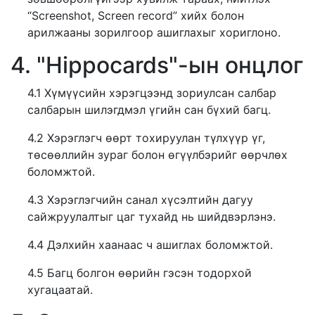
“Screenshot, Screen record” хийх болон
арилжааны зорилгоор ашиглахыг хориглоно.
4. "Hippocards"-ын онцлог
4.1 Хүмүүсийн хэрэгцээнд зориулсан салбар
салбарын шилэгдмэл үгийн сан бүхий багц.
4.2 Хэрэглэгч өөрт тохируулан түлхүүр үг,
төсөөллийн зураг болон өгүүлбэрийг өөрчлөх
боломжтой.
4.3 Хэрэглэгчийн санал хүсэлтийн дагуу
сайжруулалтыг цаг тухайд нь шийдвэрлэнэ.
4.4 Дэлхийн хаанаас ч ашиглах боломжтой.
4.5 Багц болгон өөрийн гэсэн тодорхой
хугацаатай.