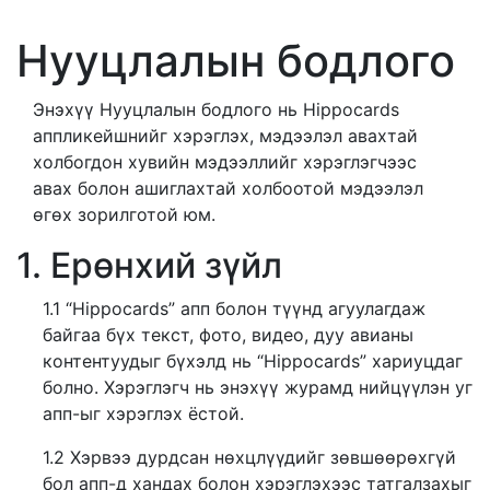
Нууцлалын бодлого
Энэхүү Нууцлалын бодлого нь Hippocards
аппликейшнийг хэрэглэх, мэдээлэл авахтай
холбогдон хувийн мэдээллийг хэрэглэгчээс
авах болон ашиглахтай холбоотой мэдээлэл
өгөх зорилготой юм.
1. Ерөнхий зүйл
1.1 “Hippocards” апп болон түүнд агуулагдаж
байгаа бүх текст, фото, видео, дуу авианы
контентуудыг бүхэлд нь “Hippocards” хариуцдаг
болно. Хэрэглэгч нь энэхүү журамд нийцүүлэн уг
апп-ыг хэрэглэх ёстой.
1.2 Хэрвээ дурдсан нөхцлүүдийг зөвшөөрөхгүй
бол апп-д хандах болон хэрэглэхээс татгалзахыг