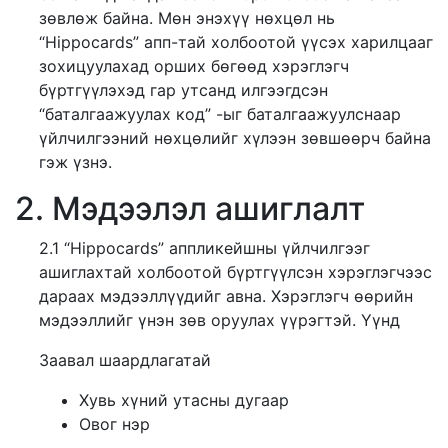
зөвлөж байна. Мөн энэхүү нөхцөл нь
“Hippocards” апп-тай холбоотой үүсэх харилцааг
зохицуулахад орших бөгөөд хэрэглэгч
бүртгүүлэхэд гар утсанд илгээгдсэн
“баталгаажуулах код” -ыг баталгаажуулснаар
үйлчилгээний нөхцөлийг хүлээн зөвшөөрч байна
гэж үзнэ.
2. Мэдээлэл ашиглалт
2.1 “Hippocards” аппликейшны үйлчилгээг
ашиглахтай холбоотой бүртгүүлсэн хэрэглэгчээс
дараах мэдээллүүдийг авна. Хэрэглэгч өөрийн
мэдээллийг үнэн зөв оруулах үүрэгтэй. Үүнд
Заавал шаардлагатай
Хувь хүний утасны дугаар
Овог нэр