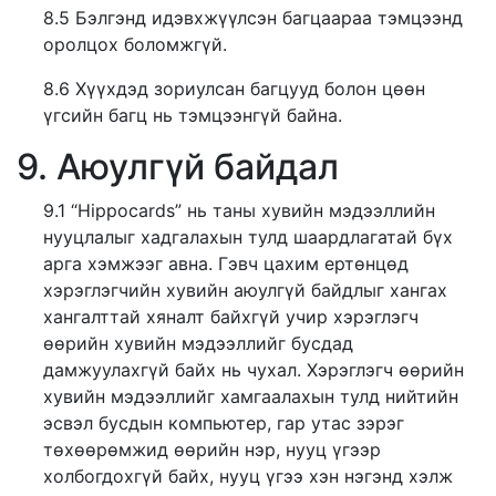
8.5 Бэлгэнд идэвхжүүлсэн багцаараа тэмцээнд
оролцох боломжгүй.
8.6 Хүүхдэд зориулсан багцууд болон цөөн
үгсийн багц нь тэмцээнгүй байна.
9. Аюулгүй байдал
9.1 “Hippocards” нь таны хувийн мэдээллийн
нууцлалыг хадгалахын тулд шаардлагатай бүх
арга хэмжээг авна. Гэвч цахим ертөнцөд
хэрэглэгчийн хувийн аюулгүй байдлыг хангах
хангалттай хяналт байхгүй учир хэрэглэгч
өөрийн хувийн мэдээллийг бусдад
дамжуулахгүй байх нь чухал. Хэрэглэгч өөрийн
хувийн мэдээллийг хамгаалахын тулд нийтийн
эсвэл бусдын компьютер, гар утас зэрэг
төхөөрөмжид өөрийн нэр, нууц үгээр
холбогдохгүй байх, нууц үгээ хэн нэгэнд хэлж