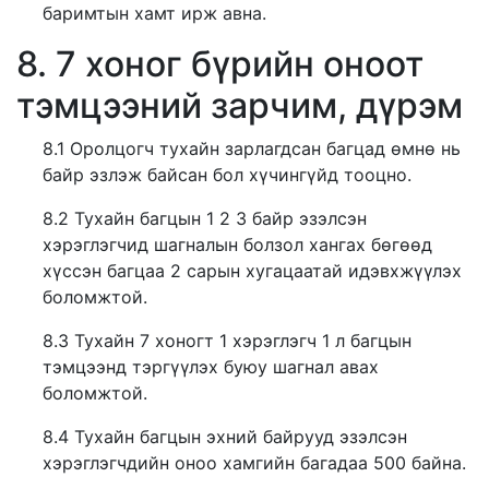
баримтын хамт ирж авна.
8. 7 хоног бүрийн оноот
тэмцээний зарчим, дүрэм
8.1 Оролцогч тухайн зарлагдсан багцад өмнө нь
байр эзлэж байсан бол хүчингүйд тооцно.
8.2 Тухайн багцын 1 2 3 байр эзэлсэн
хэрэглэгчид шагналын болзол хангах бөгөөд
хүссэн багцаа 2 сарын хугацаатай идэвхжүүлэх
боломжтой.
8.3 Тухайн 7 хоногт 1 хэрэглэгч 1 л багцын
тэмцээнд тэргүүлэх буюу шагнал авах
боломжтой.
8.4 Тухайн багцын эхний байрууд эзэлсэн
хэрэглэгчдийн оноо хамгийн багадаа 500 байна.