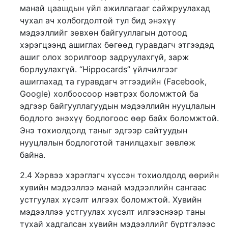
манай цаашдын үйл ажиллагааг сайжруулахад
чухал ач холбогдолтой тул бид энэхүү
мэдээллийг зөвхөн байгууллагын дотоод
хэрэгцээнд ашиглах бөгөөд гуравдагч этгээдэд
ашиг олох зорилгоор задруулахгүй, зарж
борлуулахгүй. “Hippocards” үйлчилгээг
ашиглахад та гуравдагч этгээдийн (Facebook,
Google) холбоосоор нэвтрэх боломжтой ба
эдгээр байгууллагуудын мэдээллийн нууцлалын
бодлого энэхүү бодлогоос өөр байх боломжтой.
Энэ тохиолдолд таныг эдгээр сайтуудын
нууцлалын бодлоготой танилцахыг зөвлөж
байна.
2.4 Хэрвээ хэрэглэгч хүссэн тохиолдолд өөрийн
хувийн мэдээллээ манай мэдээллийн сангаас
устгуулах хүсэлт илгээх боломжтой. Хувийн
мэдээллээ устгуулах хүсэлт илгээснээр таны
тухай хадгалсан хувийн мэдээллийг бүртгэлээс