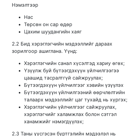
Нэмэлтээр
Нас
Төрсөн он сар өдөр
Цахим шуудангийн хаяг
2.2 Бид хэрэглэгчийн мэдээллийг дараах
зорилгоор ашиглана. Үүнд:
Хэрэглэгчийн санал хүсэлтэд хариу өгөх;
Үзүүлж буй бүтээгдэхүүн үйлчилгээгээ
цаашид тасралтгүй сайжруулах;
Бүтээгдэхүүн үйлчилгээг хэвийн үзүүлэх
Бүтээгдэхүүн үйлчилгээний өөрчлөлтийн
талаарх мэдээллийг цаг тухайд нь хүргэх;
Хэрэглэгчийн үйлчилгээг сайжруулах,
хэрэглэгчийг халамжлах болон сэтгэл
ханамжийг нэмэгдүүлэх;
2.3 Таны үүсгэсэн бүртгэлийн мэдээлэл нь