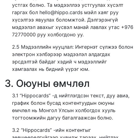
устгах болно. Та мэдээллээ устгуулах хүсэлт
гаргах бол hello@hippo.cards мэйл хаяг руу
хүсэлтээ явуулах боломжтой. Дэлгэрэнгүй
мэдээлэл авахыг хүсвэл манай лавлах утас +976
72770000 руу холбогдоно уу.
2.5 Мэдээллийн нууцлал: Интернэт сүлжээ болон
электрон хэлбэрээр мэдээлэл алдагдах
эрсдэлтэй байдаг хэдий ч мэдээллийг
хамгаалах нь бидний үүрэг юм.
3. Оюуны өмчлөл
3.1 “Hippocards” -д нийтлэгдсэн текст, дуу авиа,
график болон бусад контентуудын оюуны
өмчлөл нь Монгол Улсын холбогдох хууль
тогтоомжийн дагуу баталгаажсан болно.
3.2 “Hippocards” -ийн контентыг
зөвшөөрөлгүйгээр хувилж тараах, нийтлэх